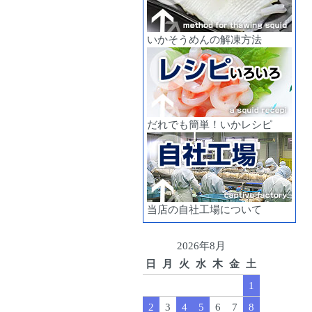
いかそうめんの解凍方法
だれでも簡単！いかレシピ
当店の自社工場について
2026年8月
日
月
火
水
木
金
土
1
2
3
4
5
6
7
8