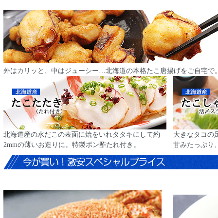
外はカリッと、中はジューシー…北海道の本格たこ唐揚げをご自宅で
北海道産の水だこの表面に焼をいれタタキにして約
大きなタコの
2mmの薄いお造りに。特製ポン酢たれ付き。
甘みたっぷり