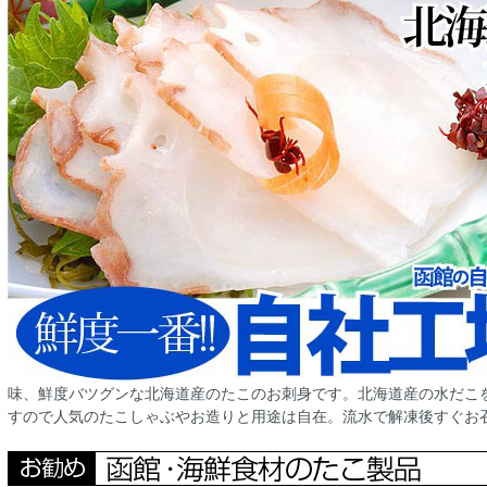
味、鮮度バツグンな北海道産のたこのお刺身です。北海道産の水だこ
すので人気のたこしゃぶやお造りと用途は自在。流水で解凍後すぐお