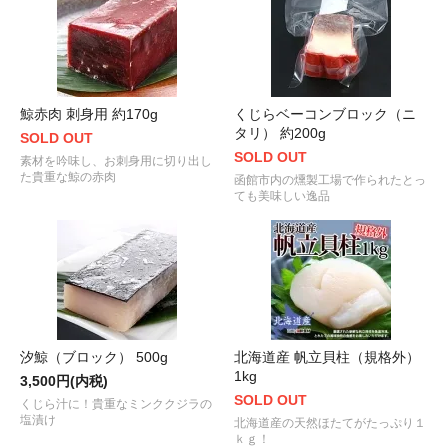
鯨赤肉 刺身用 約170g
くじらベーコンブロック（ニ
タリ） 約200g
SOLD OUT
SOLD OUT
素材を吟味し、お刺身用に切り出し
た貴重な鯨の赤肉
函館市内の燻製工場で作られたとっ
ても美味しい逸品
汐鯨（ブロック） 500g
北海道産 帆立貝柱（規格外）
1kg
3,500円(内税)
SOLD OUT
くじら汁に！貴重なミンククジラの
塩漬け
北海道産の天然ほたてがたっぷり１
ｋｇ！