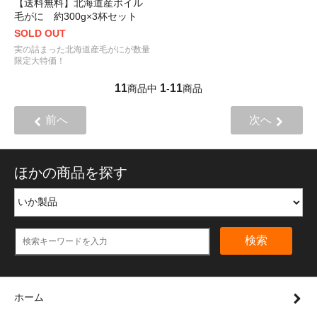
【送料無料】北海道産ボイル
毛がに 約300g×3杯セット
SOLD OUT
実の詰まった北海道産毛がにが数量
限定大特価！
11
1
11
商品中
-
商品
前へ
次へ
ほかの商品を探す
検索
ホーム