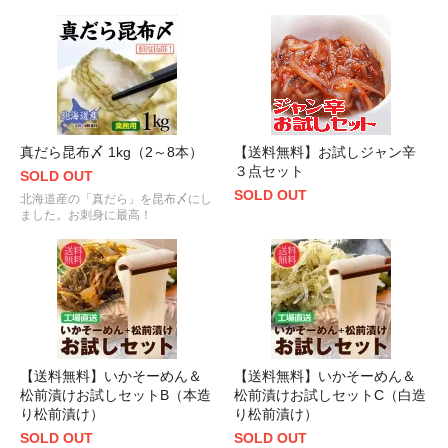
真だら昆布〆 1kg（2～8本）
【送料無料】お試しジャン辛
３点セット
SOLD OUT
SOLD OUT
北海道産の「真だら」を昆布〆にし
ました。お刺身に最高！
【送料無料】いかそーめん＆
【送料無料】いかそーめん＆
松前漬けお試しセットB（本造
松前漬けお試しセットC（白造
り松前漬け）
り松前漬け）
SOLD OUT
SOLD OUT