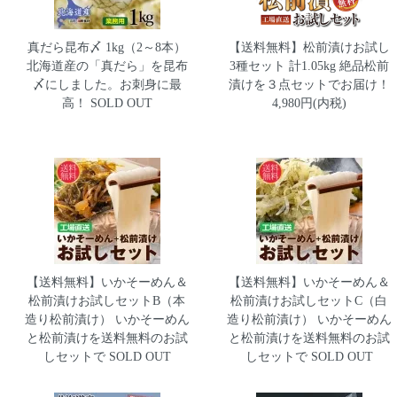
真だら昆布〆 1kg（2～8本）
【送料無料】松前漬けお試し
北海道産の「真だら」を昆布
3種セット 計1.05kg
絶品松前
〆にしました。お刺身に最
漬けを３点セットでお届け！
高！ SOLD OUT
4,980円(内税)
【送料無料】いかそーめん＆
【送料無料】いかそーめん＆
松前漬けお試しセットB（本
松前漬けお試しセットC（白
造り松前漬け）
いかそーめん
造り松前漬け）
いかそーめん
と松前漬けを送料無料のお試
と松前漬けを送料無料のお試
しセットで SOLD OUT
しセットで SOLD OUT