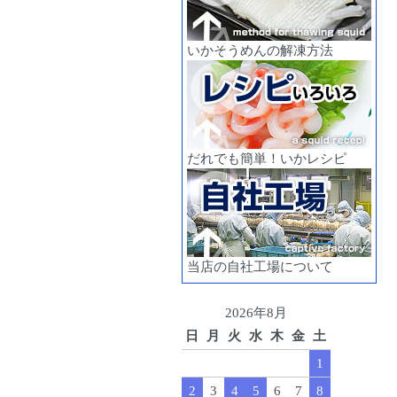
いかそうめんの解凍方法
だれでも簡単！いかレシピ
当店の自社工場について
2026年8月
日
月
火
水
木
金
土
1
2
3
4
5
6
7
8