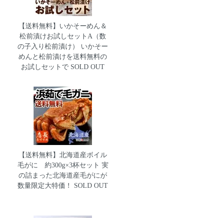
【送料無料】いかそーめん＆
松前漬けお試しセットA（数
の子入り松前漬け）
いかそー
めんと松前漬けを送料無料の
お試しセットで SOLD OUT
【送料無料】北海道産ボイル
毛がに 約300g×3杯セット
実
の詰まった北海道産毛がにが
数量限定大特価！ SOLD OUT