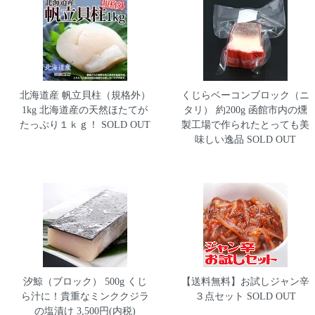
北海道産 帆立貝柱（規格外）
くじらベーコンブロック（ニ
1kg
北海道産の天然ほたてが
タリ） 約200g
函館市内の燻
たっぷり１ｋｇ！ SOLD OUT
製工場で作られたとっても美
味しい逸品 SOLD OUT
汐鯨（ブロック） 500g
くじ
【送料無料】お試しジャン辛
ら汁に！貴重なミンククジラ
３点セット
SOLD OUT
の塩漬け 3,500円(内税)