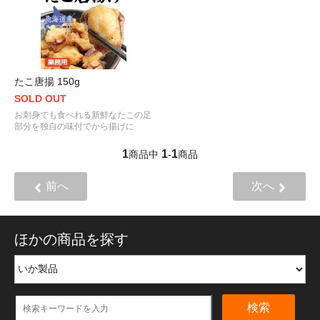
たこ唐揚 150g
SOLD OUT
お刺身でも食べれる新鮮なたこの足
部分を独自の味付でから揚げに
1
1
1
商品中
-
商品
前へ
次へ
ほかの商品を探す
検索