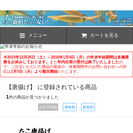
メニュー
カートを見る
※2015年12月26日（土）～2016年1月4日（月）の年末年始期間は各種業
務をお休みしております。
また
年内出荷の受付は終了いたしました
の
で、ご注文いただいた商品の発送や、休業期間中のお問い合わせへの対
応は
1月5日（火）より順次開始
いたします。
【唐揚げ】 に登録されている商品
1
件の商品が見つかりました
おすすめ順
価格順
新着順