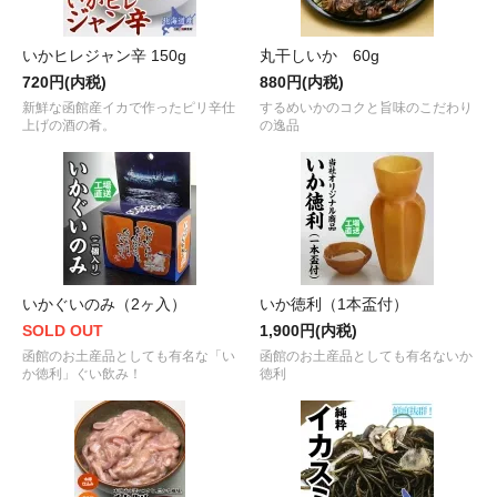
いかヒレジャン辛 150g
丸干しいか 60g
720円(内税)
880円(内税)
新鮮な函館産イカで作ったピリ辛仕
するめいかのコクと旨味のこだわり
上げの酒の肴。
の逸品
いかぐいのみ（2ヶ入）
いか徳利（1本盃付）
SOLD OUT
1,900円(内税)
函館のお土産品としても有名な「い
函館のお土産品としても有名ないか
か徳利」ぐい飲み！
徳利