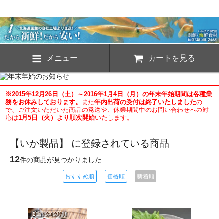
メニュー
カートを見る
※2015年12月26日（土）～2016年1月4日（月）の年末年始期間は各種業
務をお休みしております。
また
年内出荷の受付は終了いたしました
の
で、ご注文いただいた商品の発送や、休業期間中のお問い合わせへの対
応は
1月5日（火）より順次開始
いたします。
【いか製品】 に登録されている商品
12
件の商品が見つかりました
おすすめ順
価格順
新着順