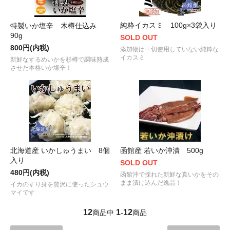
純粋イカスミ 100g×3袋入り
特製いか塩辛 木樽仕込み
90g
SOLD OUT
800円(内税)
添加物は一切使用していない純粋な
イカスミ
新鮮なするめいかを杉樽で調味熟成
させた本格いか塩辛！
北海道産 いかしゅうまい 8個
函館産 若いか沖漬 500g
入り
SOLD OUT
480円(内税)
函館沖で採れた新鮮な真いかをその
まま漬け込んだ逸品！
イカのすり身を贅沢に使ったシュウ
マイです
12
1
12
商品中
-
商品