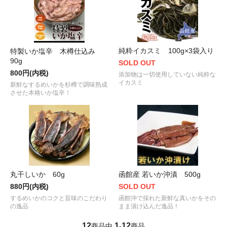
純粋イカスミ 100g×3袋入り
特製いか塩辛 木樽仕込み
90g
SOLD OUT
800円(内税)
添加物は一切使用していない純粋な
イカスミ
新鮮なするめいかを杉樽で調味熟成
させた本格いか塩辛！
丸干しいか 60g
函館産 若いか沖漬 500g
880円(内税)
SOLD OUT
するめいかのコクと旨味のこだわり
函館沖で採れた新鮮な真いかをその
の逸品
まま漬け込んだ逸品！
12
1
12
商品中
-
商品