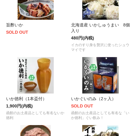
旨酢いか
北海道産 いかしゅうまい 8個
入り
SOLD OUT
480円(内税)
イカのすり身を贅沢に使ったシュウ
マイです
いか徳利（1本盃付）
いかぐいのみ（2ヶ入）
1,900円(内税)
SOLD OUT
函館のお土産品としても有名ないか
函館のお土産品としても有名な「い
徳利
か徳利」ぐい飲み！