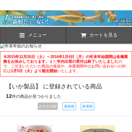
メニュー
カートを見る
※2015年12月26日（土）～2016年1月4日（月）の年末年始期間は各種業
務をお休みしております。
また
年内出荷の受付は終了いたしました
の
で、ご注文いただいた商品の発送や、休業期間中のお問い合わせへの対
応は
1月5日（火）より順次開始
いたします。
【いか製品】 に登録されている商品
12
件の商品が見つかりました
おすすめ順
価格順
新着順